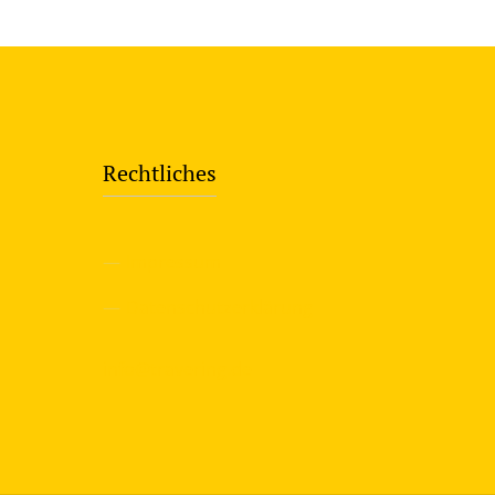
Rechtliches
—
Impressum
—
Datenschutzerklärung
info@travering.de