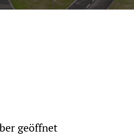
n
ber geöffnet