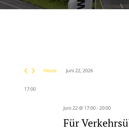
Veranstaltunge
Bitte
Suche
Schlüsselwort
eingeben.
Heute
Juni 22, 2026
Suche
und
Datum
nach
wählen.
Veranstaltungen
17:00
Ansichten,
Schlüsselwort.
Navigation
Juni 22 @ 17:00
-
20:00
Für Verkehrsü