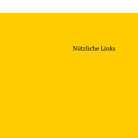
Nützliche Links
—
Sicherheitstraining
—
Verkehrsübungsplatz
—
Über uns