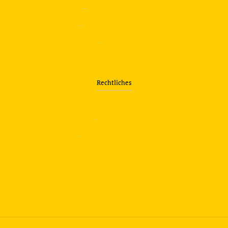
—
Sicherheitstraining
—
Verkehrsübungsplatz
—
Über uns
Rechtliches
—
Impressum
—
Datenschutzerklärung
info@travering.de