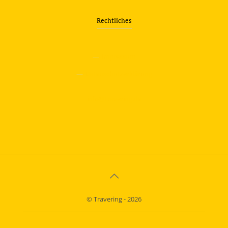
Rechtliches
—
Impressum
—
Datenschutzerklärung
info@travering.de
© Travering - 2026