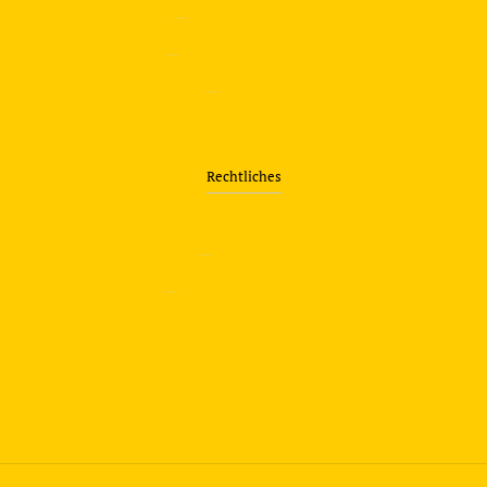
—
Sicherheitstraining
—
Verkehrsübungsplatz
—
Über uns
Rechtliches
—
Impressum
—
Datenschutzerklärung
info@travering.de