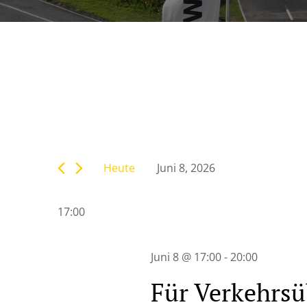
Veranstaltunge
Bitte
Suche
Schlüsselwort
eingeben.
Heute
Juni 8, 2026
Suche
und
Datum
nach
wählen.
Veranstaltungen
17:00
Ansichten,
Schlüsselwort.
Navigation
Juni 8 @ 17:00
-
20:00
Für Verkehrsü