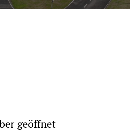
n
ber geöffnet