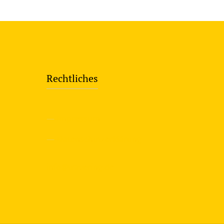
Rechtliches
—
Impressum
—
Datenschutzerklärung
info@travering.de