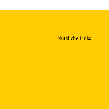
Nützliche Links
—
Sicherheitstraining
—
Verkehrsübungsplatz
—
Über uns