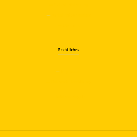
—
Sicherheitstraining
—
Verkehrsübungsplatz
—
Über uns
Rechtliches
—
Impressum
—
Datenschutzerklärung
info@travering.de