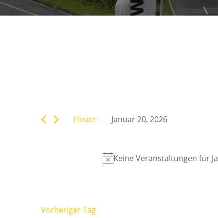
Veranstaltunge
Bitte
Suche
Schlüsselwort
eingeben.
Heute
Januar 20, 2026
Suche
und
Datum
nach
wählen.
Veranstaltungen
Ansichten,
Keine Veranstaltungen für J
Schlüsselwort.
Navigation
Vorheriger Tag