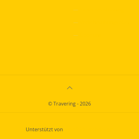
—
Sicherheitstraining
—
Verkehrsübungsplatz
—
Über uns
© Travering - 2026
Unterstützt von
Kleinfeldt Webdesign