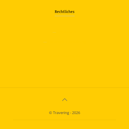
Rechtliches
—
Impressum
—
Datenschutzerklärung
info@travering.de
© Travering - 2026