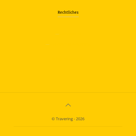
Rechtliches
—
Impressum
—
Datenschutzerklärung
info@travering.de
© Travering - 2026