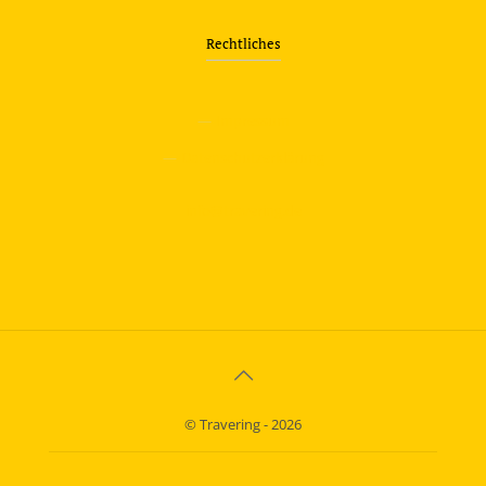
Rechtliches
—
Impressum
—
Datenschutzerklärung
info@travering.de
© Travering - 2026