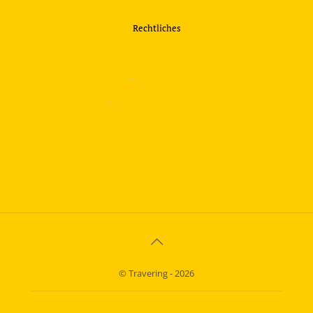
Rechtliches
—
Impressum
—
Datenschutzerklärung
info@travering.de
© Travering - 2026