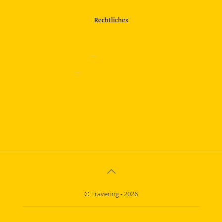
Rechtliches
—
Impressum
—
Datenschutzerklärung
info@travering.de
© Travering - 2026