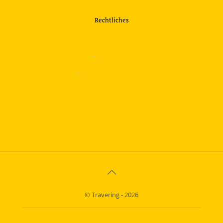
Rechtliches
—
Impressum
—
Datenschutzerklärung
info@travering.de
© Travering - 2026