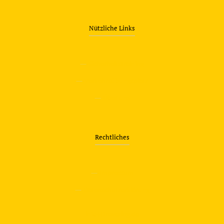
Nützliche Links
—
Sicherheitstraining
—
Verkehrsübungsplatz
—
Über uns
Rechtliches
—
Impressum
—
Datenschutzerklärung
info@travering.de