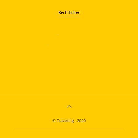
Rechtliches
—
Impressum
—
Datenschutzerklärung
info@travering.de
© Travering - 2026