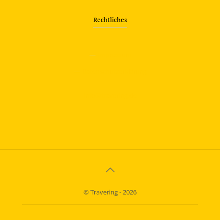
Rechtliches
—
Impressum
—
Datenschutzerklärung
info@travering.de
© Travering - 2026