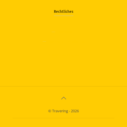
Rechtliches
—
Impressum
—
Datenschutzerklärung
info@travering.de
© Travering - 2026