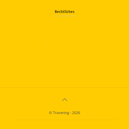
Rechtliches
—
Impressum
—
Datenschutzerklärung
info@travering.de
© Travering - 2026