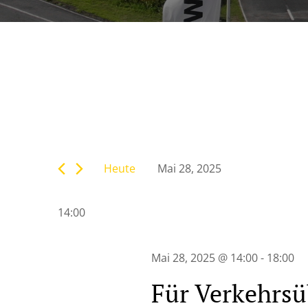
Veranstaltunge
Bitte
Suche
Schlüsselwort
eingeben.
Heute
Mai 28, 2025
Suche
und
Datum
nach
wählen.
Veranstaltungen
14:00
Ansichten,
Schlüsselwort.
Navigation
Mai 28, 2025 @ 14:00
-
18:00
Für Verkehrsü