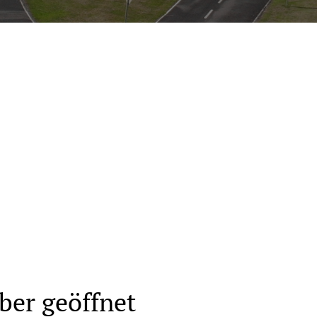
n
ber geöffnet