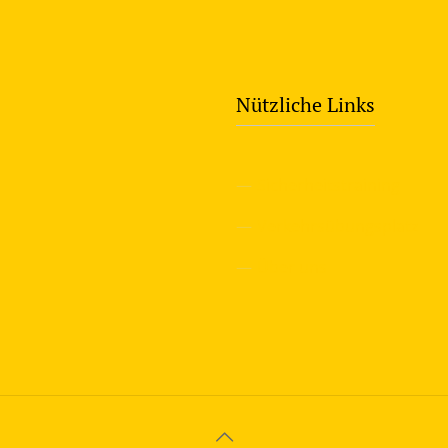
Nützliche Links
—
Sicherheitstraining
—
Verkehrsübungsplatz
—
Über uns