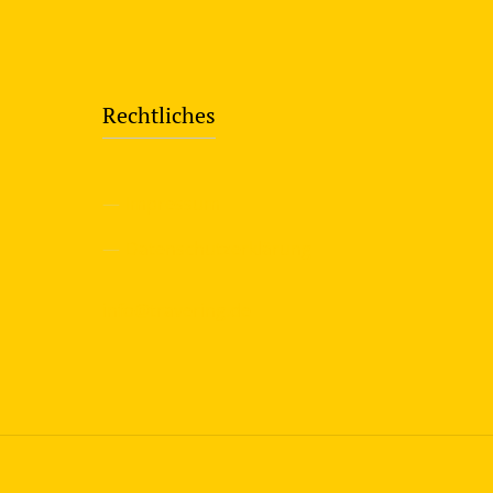
Rechtliches
—
Impressum
—
Datenschutzerklärung
info@travering.de