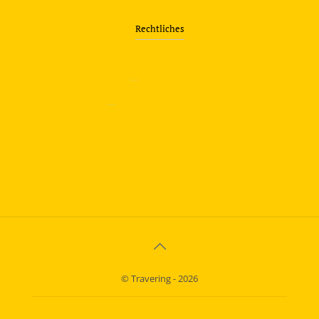
Rechtliches
—
Impressum
—
Datenschutzerklärung
info@travering.de
© Travering - 2026