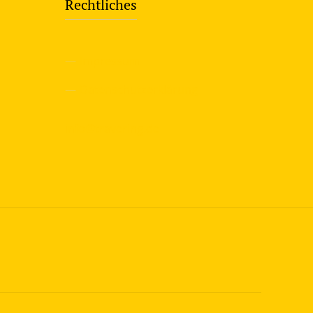
Rechtliches
—
Impressum
—
Datenschutzerklärung
info@travering.de