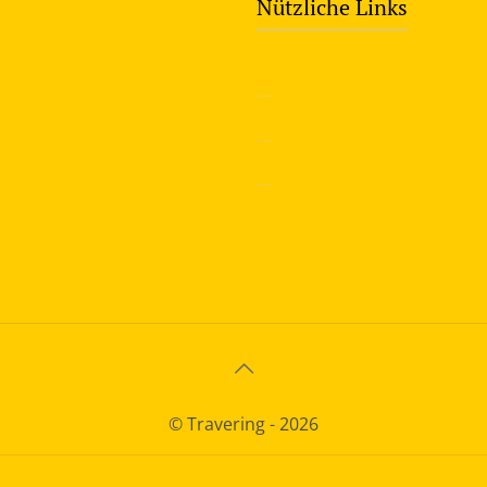
Nützliche Links
—
Sicherheitstraining
—
Verkehrsübungsplatz
—
Über uns
© Travering - 2026