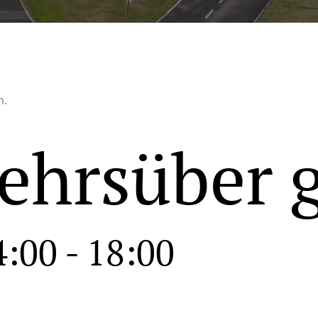
n.
ehrsüber 
4:00
-
18:00