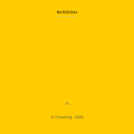
Rechtliches
—
Impressum
—
Datenschutzerklärung
info@travering.de
© Travering - 2026