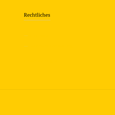
Rechtliches
—
Impressum
—
Datenschutzerklärung
info@travering.de