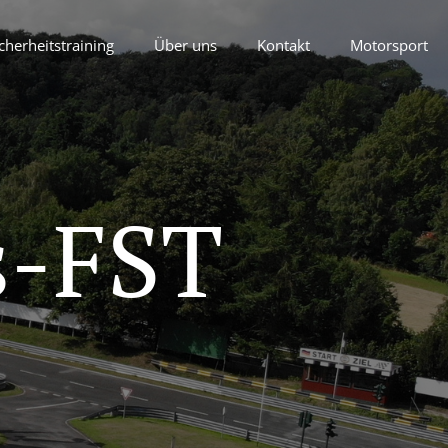
cherheitstraining
Über uns
Kontakt
Motorsport
s-FST