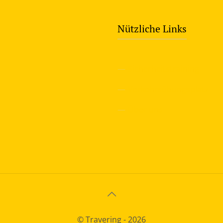
Nützliche Links
—
Sicherheitstraining
—
Verkehrsübungsplatz
—
Über uns
© Travering - 2026