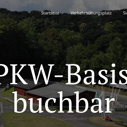
Startseite
Verkehrsübungsplatz
Si
 PKW-Basi
buchbar