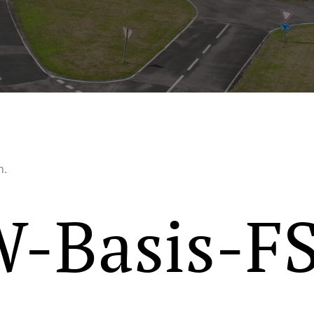
n.
W-Basis-F