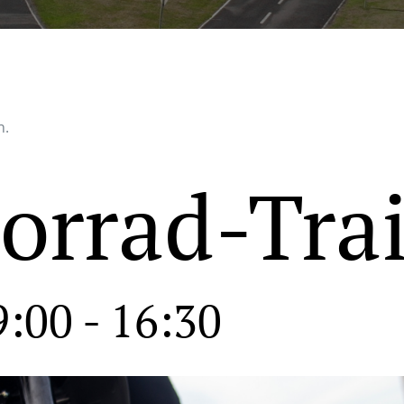
n.
torrad-Tra
9:00
-
16:30