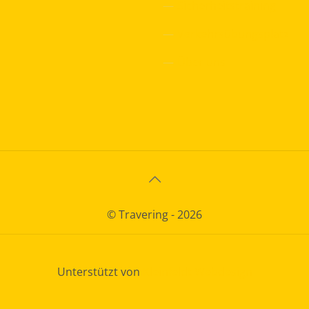
—
Sicherheitstraining
—
Verkehrsübungsplatz
—
Über uns
© Travering - 2026
Unterstützt von
Kleinfeldt Webdesign