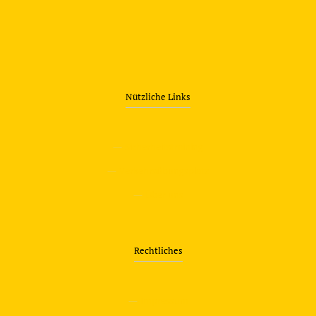
Nützliche Links
—
Sicherheitstraining
—
Verkehrsübungsplatz
—
Über uns
Rechtliches
—
Impressum