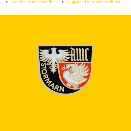
Für Verkehrsüber geöffnet
[Gp]Jugend-Kart-Veranstaltung