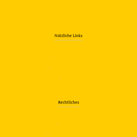
Nützliche Links
—
Sicherheitstraining
—
Verkehrsübungsplatz
—
Über uns
Rechtliches
—
Impressum
—
Datenschutzerklärung