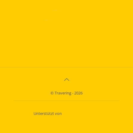
—
Impressum
—
Datenschutzerklärung
info@travering.de
© Travering - 2026
Unterstützt von
Kleinfeldt Webdesign