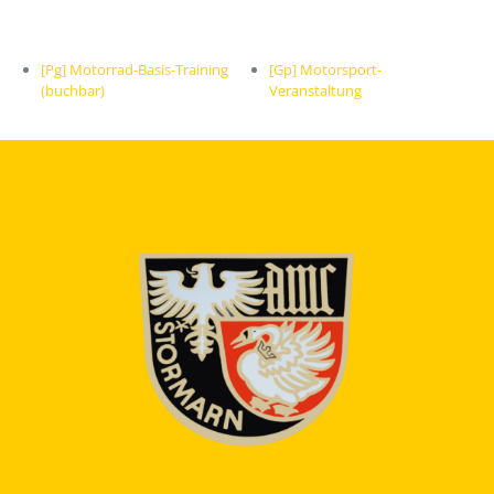
[Pg] Motorrad-Basis-Training
[Gp] Motorsport-
(buchbar)
Veranstaltung