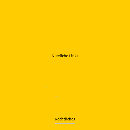
Nützliche Links
—
Sicherheitstraining
—
Verkehrsübungsplatz
—
Über uns
Rechtliches