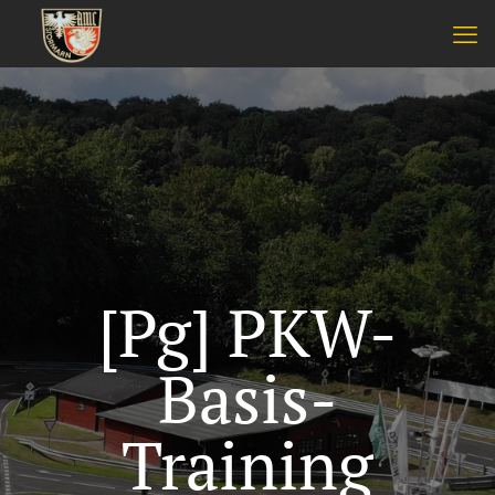
[Pg] PKW-
Basis-
Training