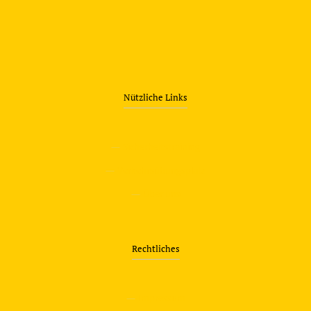
Nützliche Links
—
Sicherheitstraining
—
Verkehrsübungsplatz
—
Über uns
Rechtliches
—
Impressum