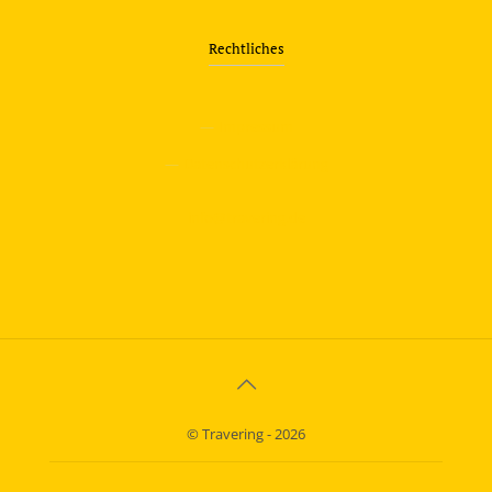
Rechtliches
—
Impressum
—
Datenschutzerklärung
info@travering.de
© Travering - 2026