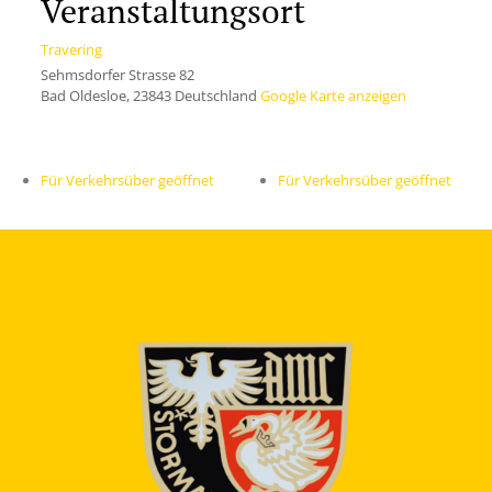
Veranstaltungsort
Travering
Sehmsdorfer Strasse 82
Bad Oldesloe
,
23843
Deutschland
Google Karte anzeigen
Für Verkehrsüber geöffnet
Für Verkehrsüber geöffnet