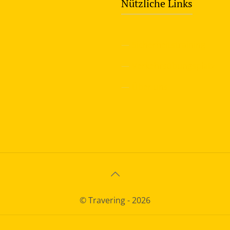
Nützliche Links
—
Sicherheitstraining
—
Verkehrsübungsplatz
—
Über uns
© Travering - 2026