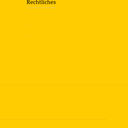
Rechtliches
—
Impressum
—
Datenschutzerklärung
info@travering.de