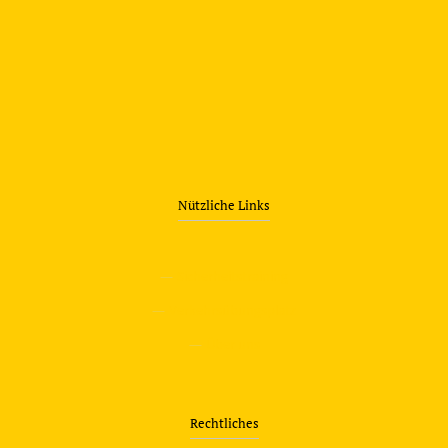
Nützliche Links
—
Sicherheitstraining
—
Verkehrsübungsplatz
—
Über uns
Rechtliches