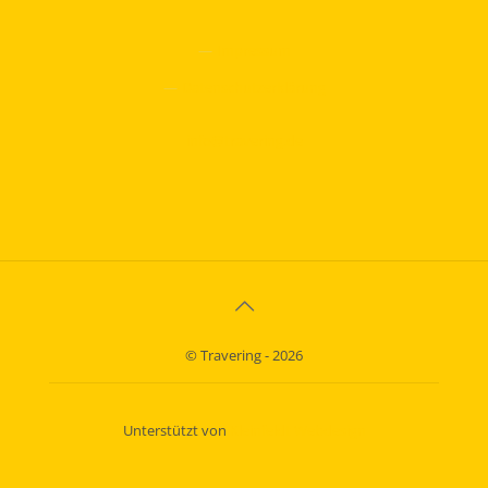
—
Impressum
—
Datenschutzerklärung
info@travering.de
© Travering - 2026
Unterstützt von
Kleinfeldt Webdesign