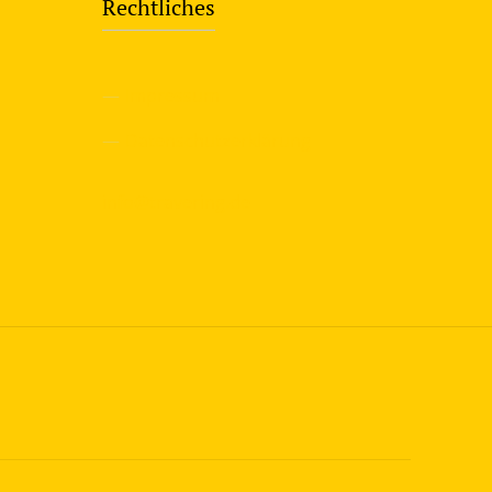
Rechtliches
—
Impressum
—
Datenschutzerklärung
info@travering.de