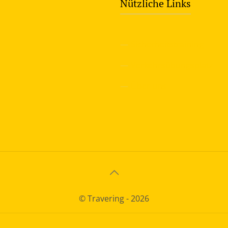
Nützliche Links
—
Sicherheitstraining
—
Verkehrsübungsplatz
—
Über uns
© Travering - 2026