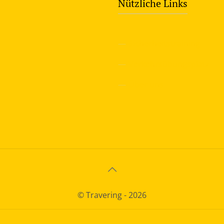
Nützliche Links
—
Sicherheitstraining
—
Verkehrsübungsplatz
—
Über uns
© Travering - 2026