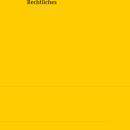
Rechtliches
—
Impressum
—
Datenschutzerklärung
info@travering.de