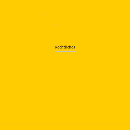
—
Sicherheitstraining
—
Verkehrsübungsplatz
—
Über uns
Rechtliches
—
Impressum
—
Datenschutzerklärung
info@travering.de