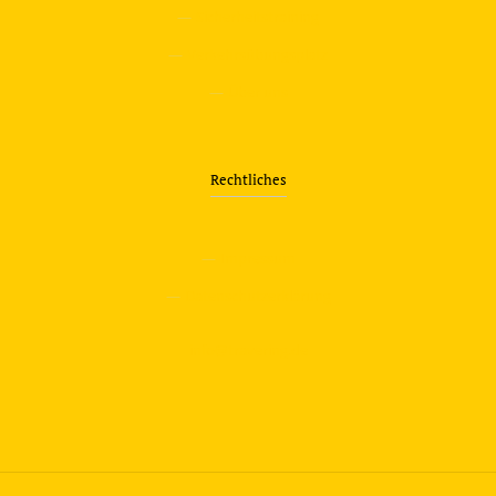
—
Sicherheitstraining
—
Verkehrsübungsplatz
—
Über uns
Rechtliches
—
Impressum
—
Datenschutzerklärung
info@travering.de