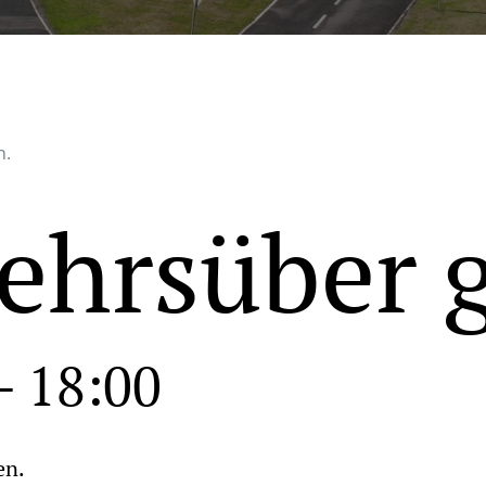
n.
ehrsüber 
-
18:00
en.