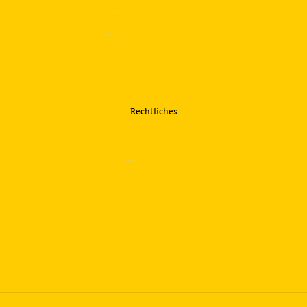
—
Sicherheitstraining
—
Verkehrsübungsplatz
—
Über uns
Rechtliches
—
Impressum
—
Datenschutzerklärung
info@travering.de