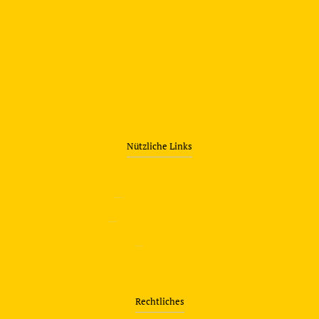
Nützliche Links
—
Sicherheitstraining
—
Verkehrsübungsplatz
—
Über uns
Rechtliches