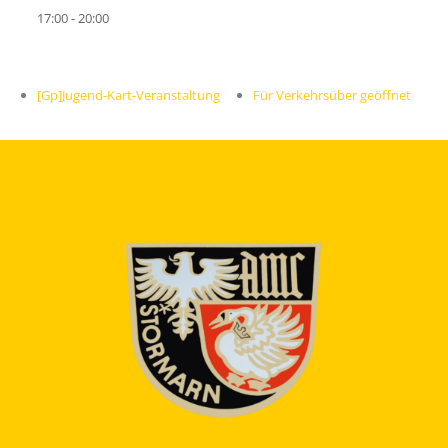
17:00 - 20:00
[Gp]Jugend-Kart-Veranstaltung
Für Verkehrsüber geöffnet