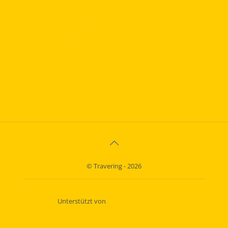
—
Impressum
—
Datenschutzerklärung
info@travering.de
© Travering - 2026
Unterstützt von
Kleinfeldt Webdesign