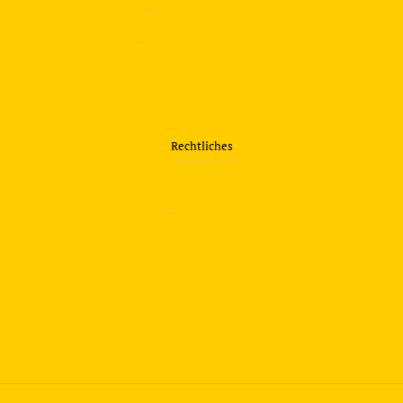
—
Sicherheitstraining
—
Verkehrsübungsplatz
—
Über uns
Rechtliches
—
Impressum
—
Datenschutzerklärung
info@travering.de