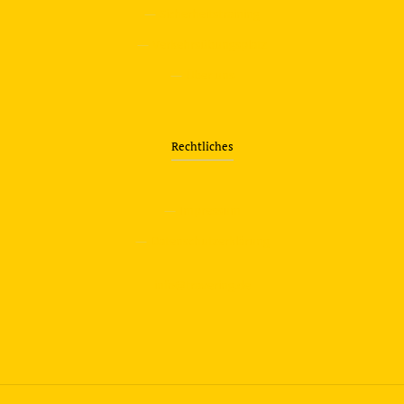
—
Sicherheitstraining
—
Verkehrsübungsplatz
—
Über uns
Rechtliches
—
Impressum
—
Datenschutzerklärung
info@travering.de