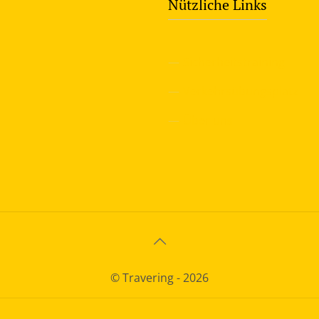
Nützliche Links
—
Sicherheitstraining
—
Verkehrsübungsplatz
—
Über uns
© Travering - 2026