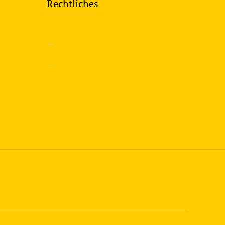
Rechtliches
—
Impressum
—
Datenschutzerklärung
info@travering.de