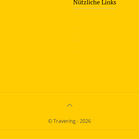
Nützliche Links
—
Sicherheitstraining
—
Verkehrsübungsplatz
—
Über uns
© Travering - 2026