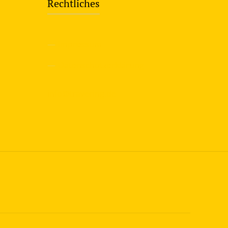
Rechtliches
—
Impressum
—
Datenschutzerklärung
info@travering.de