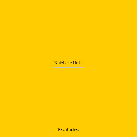
Nützliche Links
—
Sicherheitstraining
—
Verkehrsübungsplatz
—
Über uns
Rechtliches