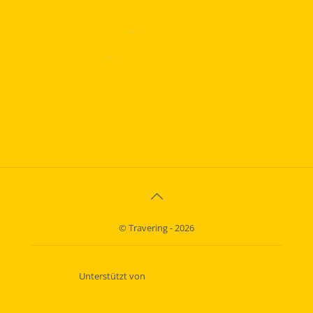
—
Impressum
—
Datenschutzerklärung
info@travering.de
© Travering - 2026
Unterstützt von
Kleinfeldt Webdesign