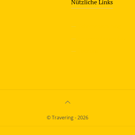
Nützliche Links
—
Sicherheitstraining
—
Verkehrsübungsplatz
—
Über uns
© Travering - 2026