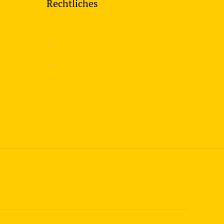
Rechtliches
—
Impressum
—
Datenschutzerklärung
info@travering.de