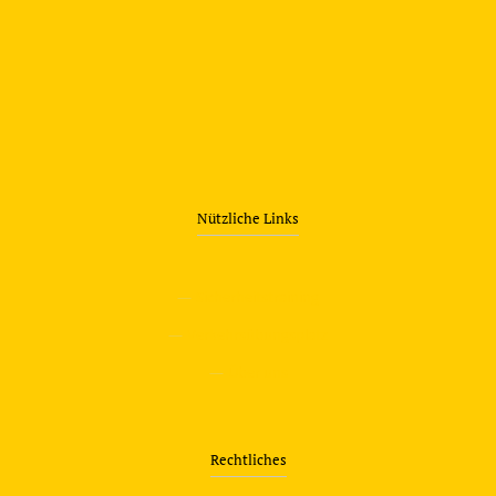
Nützliche Links
—
Sicherheitstraining
—
Verkehrsübungsplatz
—
Über uns
Rechtliches