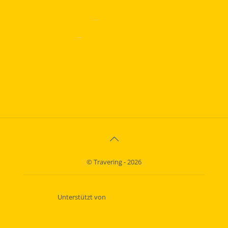
—
Impressum
—
Datenschutzerklärung
info@travering.de
© Travering - 2026
Unterstützt von
Kleinfeldt Webdesign