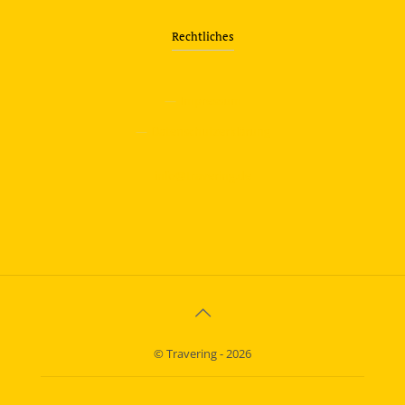
Rechtliches
—
Impressum
—
Datenschutzerklärung
info@travering.de
© Travering - 2026