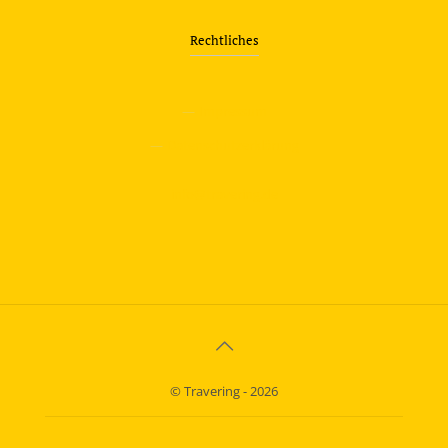
Rechtliches
—
Impressum
—
Datenschutzerklärung
info@travering.de
© Travering - 2026