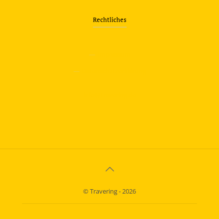
Rechtliches
—
Impressum
—
Datenschutzerklärung
info@travering.de
© Travering - 2026