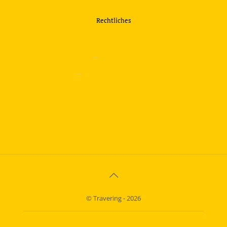
Rechtliches
—
Impressum
—
Datenschutzerklärung
info@travering.de
© Travering - 2026