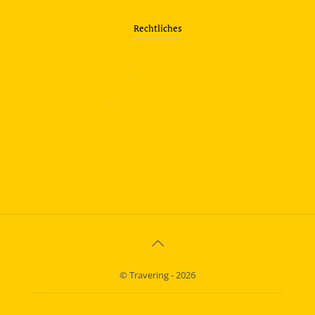
Rechtliches
—
Impressum
—
Datenschutzerklärung
info@travering.de
© Travering - 2026